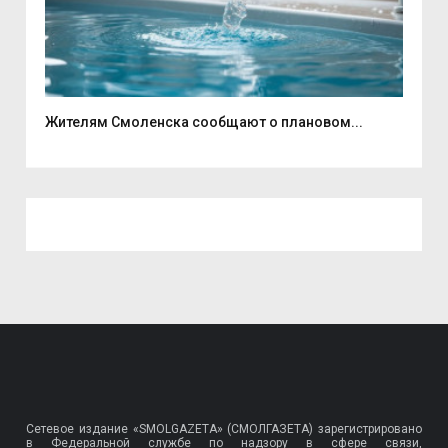
Жителям Смоленска сообщают о плановом...
Рек
Сетевое издание «SMOLGAZETA» (СМОЛГАЗЕТА) зарегистрировано
в Федеральной службе по надзору в сфере связи,