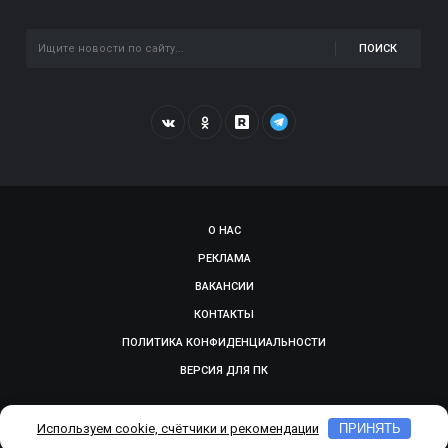
ПОИСК
О НАС
РЕКЛАМА
ВАКАНСИИ
КОНТАКТЫ
ПОЛИТИКА КОНФИДЕНЦИАЛЬНОСТИ
ВЕРСИЯ ДЛЯ ПК
© 2009-2026, SMOLGAZETA.RU. СДЕЛАНО В
ADEPTUM
Используем cookie, счётчики и рекомендации
ПРИНЯТЬ