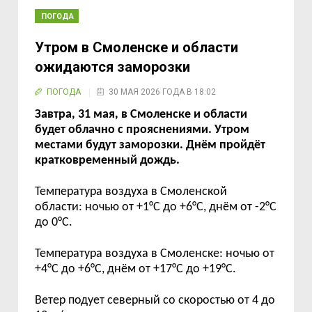
ПОГОДА
Утром в Смоленске и области
ожидаются заморозки
ПОГОДА
30 МАЯ 2026 ГОДА В 18:02
За
втра
,
31
мая
,
в Смоленске и области
будет
облачно
с прояснениями
.
Утром
местами будут заморозки
.
Днём пройдёт
кратковременный дождь.
Температура воздуха
в
Смоленской
области: ночью
от
+
1
°C
до
+
6
°C,
д
н
ё
м
от
-
2
°C
до
0
°C.
Температура воздуха в
Смоленске: ночью
от
+
4
°C
до
+
6
°C, дн
ё
м
от
+
1
7
°C
до
+
19
°C.
Ветер подует
северный
со скоростью от
4
до