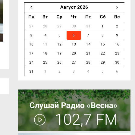
Август 2026
Пн
Вт
Ср
Чт
Пт
Сб
Вс
27
28
29
30
31
1
2
3
4
5
6
7
8
9
10
11
12
13
14
15
16
В Смоленске продолжается ремонт...
На трассе М-1 в 
17
18
19
20
21
22
23
24
25
26
27
28
29
30
31
1
2
3
4
5
6