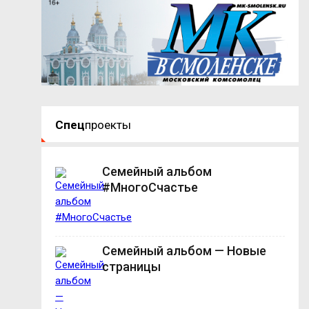
Спец
проекты
Семейный альбом
#МногоСчастье
Семейный альбом — Новые
страницы