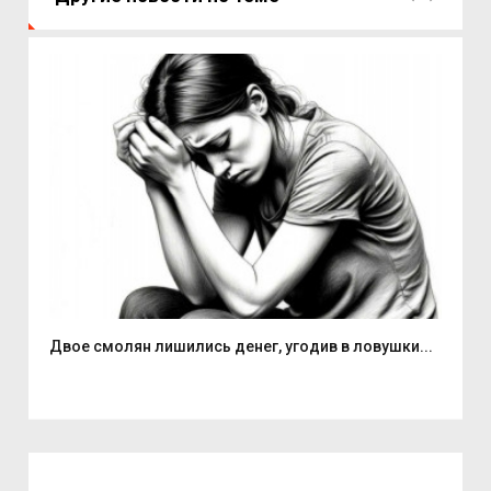
Двое смолян лишились денег, угодив в ловушки...
Але