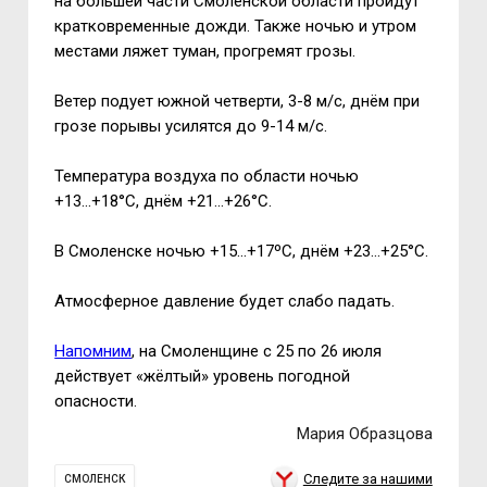
на большей части Смоленской области пройдут
кратковременные дожди. Также ночью и утром
местами ляжет туман, прогремят грозы.
Ветер подует южной четверти, 3-8 м/с, днём при
грозе порывы усилятся до 9-14 м/с.
Температура воздуха по области ночью
+13...+18°С, днём +21...+26°С.
В Смоленске ночью +15...+17ºС, днём +23...+25°С.
Атмосферное давление будет слабо падать.
Напомним
, на Смоленщине с 25 по 26 июля
действует «жёлтый» уровень погодной
опасности.
Мария Образцова
Следите за нашими
СМОЛЕНСК