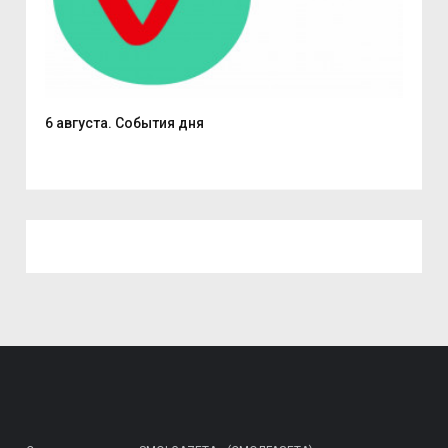
6 августа. События дня
В С
из..