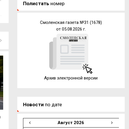
Полистать
номер
Смоленская газета №31 (1678)
от 05.08.2026 г.
Архив электронной версии
Новости
по дате
ы
В Руднянском округе пожар уничтожил
Смолянка взяла 
Август 2026
гараж с...
международном.