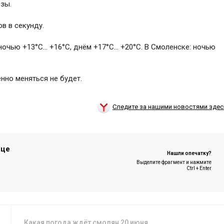
зы.
ов в секунду.
 ночью +13°C… +16°C, днём +17°C… +20°C. В Смоленске: ночью
нно меняться не будет.
Следите за нашими новостями здес
ице
Нашли опечатку?
Выделите фрагмент и нажмите
Ctrl + Enter
Какая погода ждёт смолян 20 июня