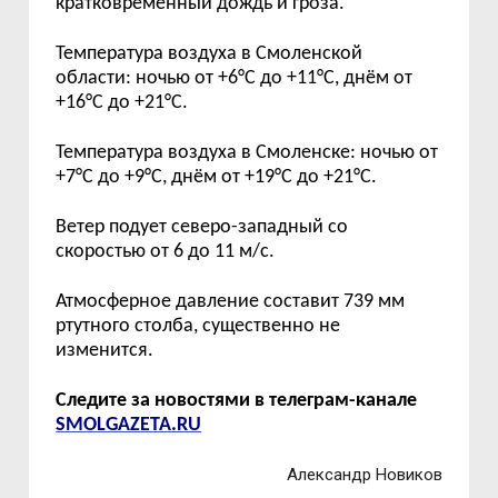
кратковременный дождь и гроза.
Температура воздуха
в
Смоленской
области: ночью
от
+6
°C
до
+
11
°C,
д
н
ё
м
от
+
1
6
°C
до
+
21
°C.
Температура воздуха в
Смоленске: ночью
от
+
7
°C
до
+
9
°C, дн
ё
м
от
+
1
9
°C
до
+
21
°C.
Ветер подует
северо-западный
со
скоростью от
6
до
1
1
м/с
.
Атмосферное давление
составит 7
39
м
м
ртутного столба,
существенно не
изменится
.
Следите за новостями в телеграм-канале
SMOLGAZETA.RU
Александр Новиков