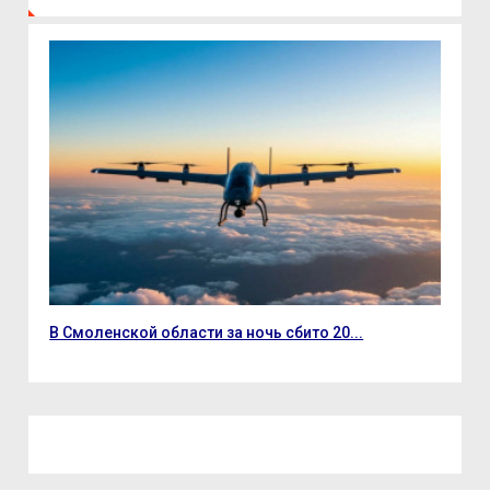
В Смоленской области за ночь сбито 20...
В С