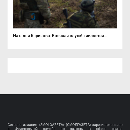
...
Наталья Баринова: Военная служба является...
9 а
Сетевое издание «SMOLGAZETA» (СМОЛГАЗЕТА) зарегистрировано
в Федеральной службе по надзору в сфере связи,