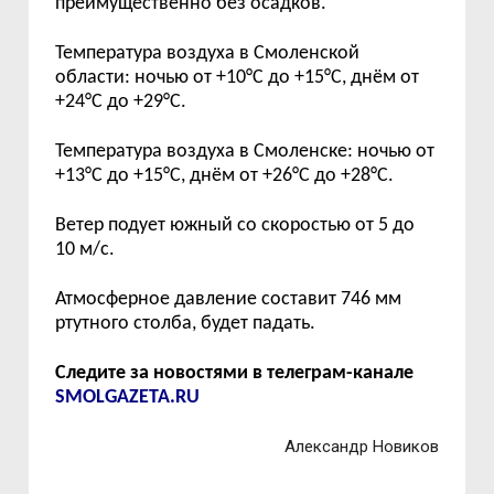
преимущественно без осадков.
Температура воздуха
в
Смоленской
области: ночью
от
+
10
°C
до
+
1
5
°C,
д
н
ё
м
от
+
2
4
°C
до
+
29
°C.
Температура воздуха в
Смоленске: ночью
от
+
1
3
°C
до
+
1
5
°C, дн
ё
м
от
+
2
6
°C
до
+
2
8
°C.
Ветер подует
южный
со скоростью
от
5
до
10
м/с
.
Атмосферное давление составит 746 мм
ртутного столба, будет падать.
Следите за новостями в телеграм-канале
SMOLGAZETA.RU
Александр Новиков