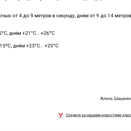
очью от 4 до 9 метров в секунду, днём от 9 до 14 метро
5°С, днём +21°С… +26°С.
15ºС, днём +23°С… +25°С.
Алена Шашкин
Следите за нашими новостями здес