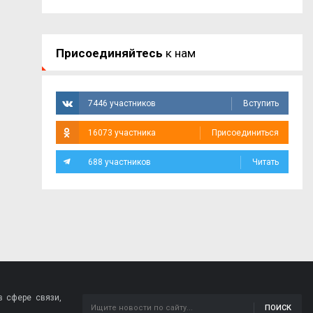
Присоединяйтесь
к нам
7446 участников
Вступить
16073 участника
Присоединиться
688 участников
Читать
 сфере связи,
ПОИСК