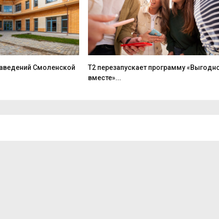
заведений Смоленской
Т2 перезапускает программу «Выгодн
вместе»...