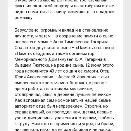
буквально за месяц до гибели. Трогательный
факт: из окон этой квартиры на четвёртом этаже
виден памятник Гагарину, сжимающего в ладони
ромашку.
Безусловно, огромный вклад и в становление
личности, и затем – в сохранение памяти о сыне
внесла его мама – Анна Тимофеевна Гагарина.
Она автор двух книг о сыне – «Память о сыне» и
«Память сердца», а также организатор
Мемориального Дома-музея Ю.А. Гагарина в
бывшем Гжатске, на родине сына. 12 июня этого
года исполнится 40 лет со дня её смерти. Отец
Юрия Алексеевича – Алексей Иванович – сын
смоленского крестьянина-бедняка, в разное
время работал плотником, мельником,
столярничал, слыл в деревне лучшим печником.
Как вспоминал сам космонавт, «в нашей семье
авторитет отца был непререкаем. Строгий, но
справедливый, он преподал нам, детям, первые
уроки дисциплины, уважения к старшим, любовь
к труду. Никогда не применял ни угроз, ни брани,
ни шлепков, никогда не задабривал и не ласкал