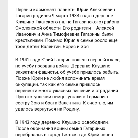
Первый космонавт планеты Юрий Алексеевич
Гагарин родился 9 марта 1934 года в деревне
Клушино Гжатского (ныне Гагаринского) района
Смоленской области. Его родители – Алексей
Иванович и Анна Тимофеевна Гагарины были
крестьянами. Помимо Юрия в семье росло ещё
трое детей: Валентин, Борис и Зоя.
В 1941 году Юрий Гагарин пошёл в первый класс,
но учёбу прервала война. Деревню Клушино
захватили фашисты, об учёбе пришлось забыть.
Позже Юрий не любил вспоминать время
оккупации, так как его семье пришлось
перенести много ужасных лишений и страданий.
При отступлении немцы угнали в Германию
сестру Зою и брата Валентина. К счастью, им
удалось вернуться на Родину.
В 1943 году деревню Клушино освободили.
После окончания войны семья Гагариных
перебралась в город Гжатск, где Юрий снова