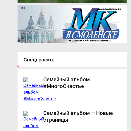
Спец
проекты
Семейный альбом
#МногоСчастье
Семейный альбом — Новые
страницы