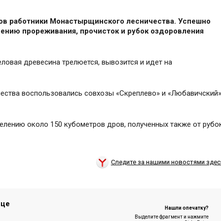
есов работники Монастырщинского лесничества. Успешно
дению прореживания, прочисток и рубок оздоровления
еловая древесина трелюется, вывозится и идет на
чества воспользовались совхозы «Скреплево» и «Любавичский»
елению около 150 кубометров дров, полученных также от рубо
Следите за нашими новостями здес
ице
Нашли опечатку?
Выделите фрагмент и нажмите