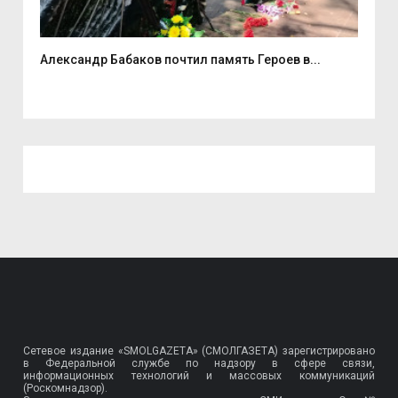
Александр Бабаков почтил память Героев в...
Спо
Сетевое издание «SMOLGAZETA» (СМОЛГАЗЕТА) зарегистрировано
в Федеральной службе по надзору в сфере связи,
информационных технологий и массовых коммуникаций
(Роскомнадзор).