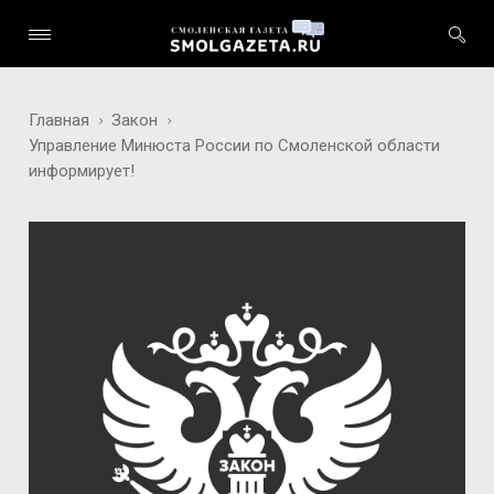
Главная
Закон
Управление Минюста России по Смоленской области
информирует!