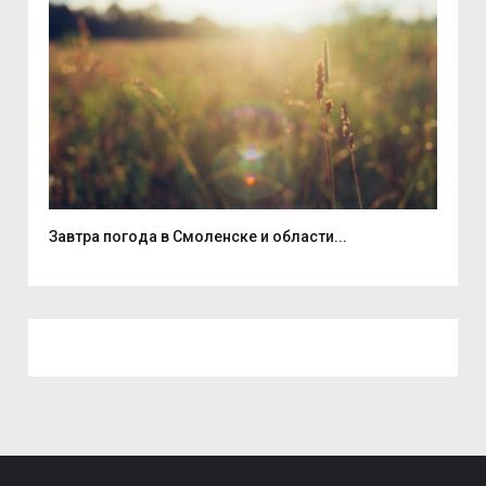
Завтра погода в Смоленске и области...
В д