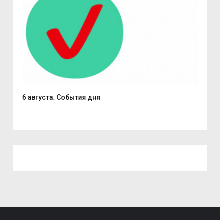
6 августа. События дня
В С
из..