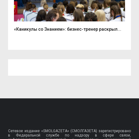
«Каникулы со Знанием»: бизнес-тренер раскрыл...
Вас
Сетевое издание «SMOLGAZETA» (СМОЛГАЗЕТА) зарегистрировано
в Федеральной службе по надзору в сфере связи,