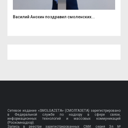
Василий Анохин поздравил смоленских...
«Ка
Сетевое издание «SMOLGAZETA» (СМОЛГАЗЕТА) зарегистрировано
в Федеральной службе по надзору в сфере связи,
информационных технологий и массовых коммуникаций
(Роскомнадзор).
Запись в реестре зарегистрированных СМИ: серия Эл №