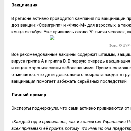
Вакцинация
В регионе активно проводится кампания по вакцинации п
доз вакцин: «Совигрипп» и «Флю-М» для взрослых, а так
конца октября. Уже привились около 70 тысяч человек, в
Фото: © ЦУР
Все рекомендованные вакцины содержат штаммы, защища
вируса гриппа A и гриппа B. В первую очередь вакцина
и лицам с хроническими заболеваниями. Привиться можно
отмечается, что дети дошкольного возраста входят в гру
вакцинация помогает избежать серьёзных последствий.
Личный пример
Эксперты подчеркнули, что сами активно прививаются от 
«
Каждый год я прививаюсь, как и коллектив Управления Р
всех призываю её пройти, потому что именно она предот