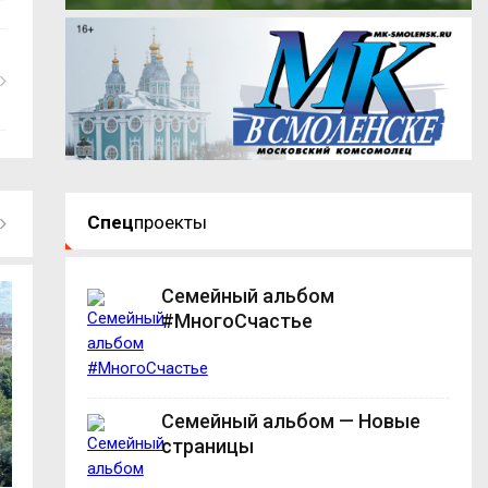
Спец
проекты
Семейный альбом
#МногоСчастье
Семейный альбом — Новые
страницы