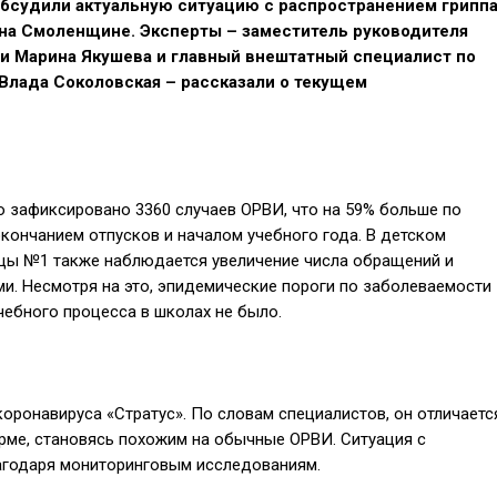
обсудили актуальную ситуацию с распространением грипп
на Смоленщине. Эксперты – заместитель руководителя
и Марина Якушева и главный внештатный специалист по
Влада Соколовская – рассказали о текущем
о зафиксировано 3360 случаев ОРВИ, что на 59% больше по
окончанием отпусков и началом учебного года. В детском
цы №1 также наблюдается увеличение числа обращений и
и. Несмотря на это, эпидемические пороги по заболеваемости
чебного процесса в школах не было.
ронавируса «Стратус». По словам специалистов, он отличаетс
орме, становясь похожим на обычные ОРВИ. Ситуация с
агодаря мониторинговым исследованиям.