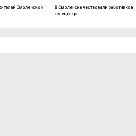
 жителей Смоленской
В Смоленске чествовали работников
телецентра...