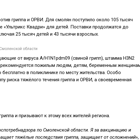
ротив гриппа и ОРВИ. Для смолян поступило около 105 тысяч
же «Ультрикс Квадри» для детей. Поставки продолжатся до
ключая 25 тысяч детей и 43 тысячи взрослых.
 Смоленской области
ющие от вируса A/H1N1pdm09 (свиной грипп), штамма H3N2
ция рекомендуется пожилым людям, детям, беременным женщина
 бесплатно в поликлинике по месту жительства. Особо
ппу риска тяжёлого течения гриппа и ОРВИ, а своевременная
гриппа и призывают к этому всех жителей региона.
оспотребнадзора по Смоленской области. Я за вакцинацию и
вращает тяжёлые последствия гриппа, защищает от осложнений
»,