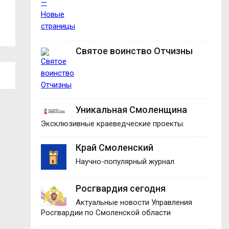
В Демидовском округе вручили
В центре Смолен
награды...
движение...
Святое воинство Отчизны
Уникальная Смоленщина
Эксклюзивные краеведческие проекты.
Край Смоленский
Научно-популярный журнал
Росгвардия сегодня
Актуальные новости Управления
Росгвардии по Смоленской области