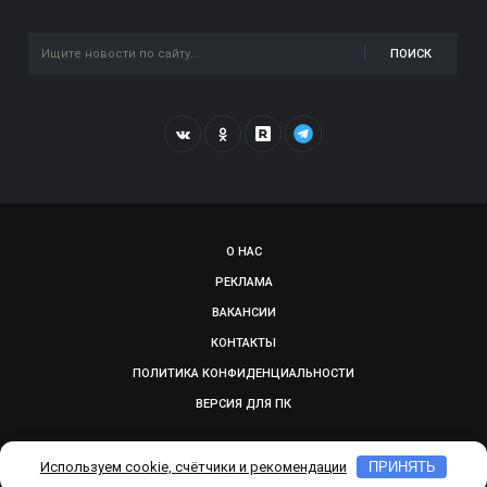
ПОИСК
О НАС
РЕКЛАМА
ВАКАНСИИ
КОНТАКТЫ
ПОЛИТИКА КОНФИДЕНЦИАЛЬНОСТИ
ВЕРСИЯ ДЛЯ ПК
© 2009-2026, SMOLGAZETA.RU. СДЕЛАНО В
ADEPTUM
Используем cookie, счётчики и рекомендации
ПРИНЯТЬ