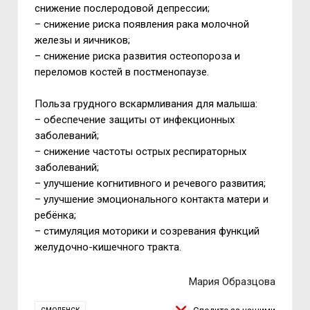
снижение послеродовой депрессии;
–
снижение риска появления рака молочной
железы и яичников;
–
снижение риска развития остеопороза и
переломов костей в постменопаузе.
Польза грудного вскармливания для малыша:
–
обеспечение защиты от инфекционных
заболеваний;
– с
нижение частоты острых респираторных
заболеваний;
– у
лучшение когнитивного и речевого развития;
– у
лучшение эмоционального контакта матери и
ребёнка;
– с
тимуляция моторики и созревания функций
желудочно-кишечного тракта.
Мария Образцова