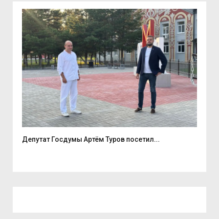
е
Депутат Госдумы Артём Туров посетил...
5 а