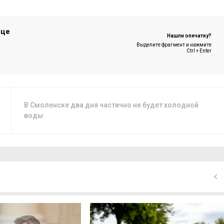
ице
Нашли опечатку?
Выделите фрагмент и нажмите
Ctrl + Enter
В Смоленске два дня частично не будет холодной
воды