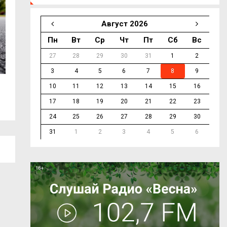
Август 2026
Пн
Вт
Ср
Чт
Пт
Сб
Вс
27
28
29
30
31
1
2
3
4
5
6
7
8
9
10
11
12
13
14
15
16
7 августа. События дня
Почти 25 тысяч 
области...
17
18
19
20
21
22
23
24
25
26
27
28
29
30
31
1
2
3
4
5
6