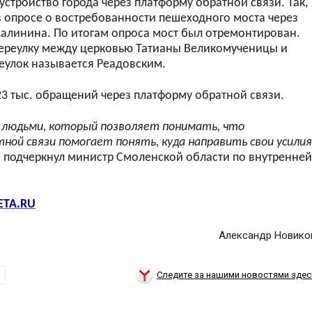
стройство города через платформу обратной связи. Так,
 в опросе о востребованности пешеходного моста через
алинина. По итогам опроса мост был отремонтирован.
переулку между церковью Татианы Великомученицы и
еулок называется Реадовским.
23 тыс. обращений через платформу обратной связи.
людьми, который позволяет понимать, что
й связи помогает понять, куда направить свои усилия
 подчеркнул министр Смоленской области по внутренней
ETA.RU
Александр Новико
Следите за нашими новостями здес