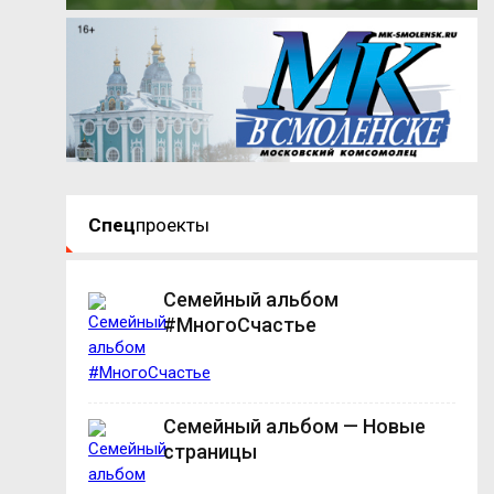
Спец
проекты
Семейный альбом
#МногоСчастье
Семейный альбом — Новые
страницы