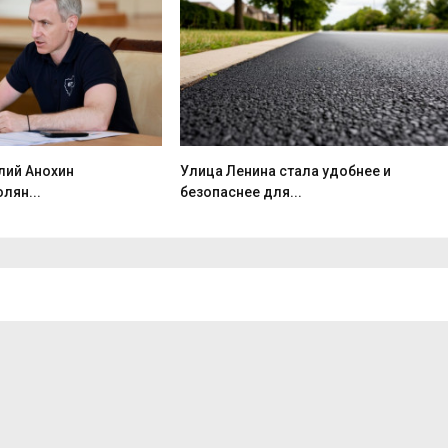
лий Анохин
Улица Ленина стала удобнее и
лян...
безопаснее для...