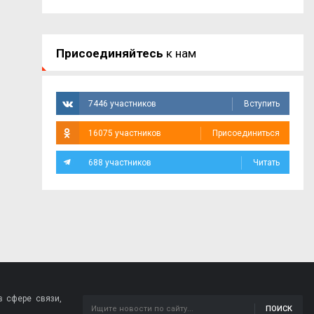
Присоединяйтесь
к нам
7446 участников
Вступить
16075 участников
Присоединиться
688 участников
Читать
 сфере связи,
ПОИСК