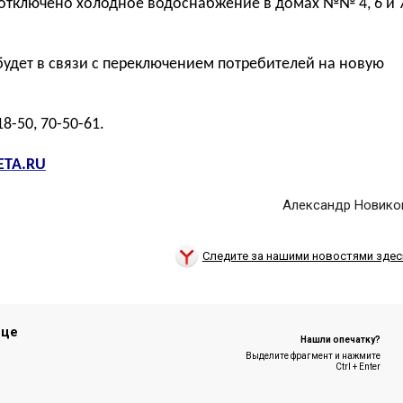
 отключено холодное водоснабжение в домах №№ 4, 6 и 
будет в связи с переключением потребителей на
новую
18-50, 70-50-61.
ETA.RU
Александр Новико
Следите за нашими новостями здес
ице
Нашли опечатку?
Выделите фрагмент и нажмите
Ctrl + Enter