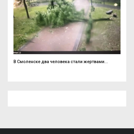
В Смоленске два человека стали жертвами...
6 а