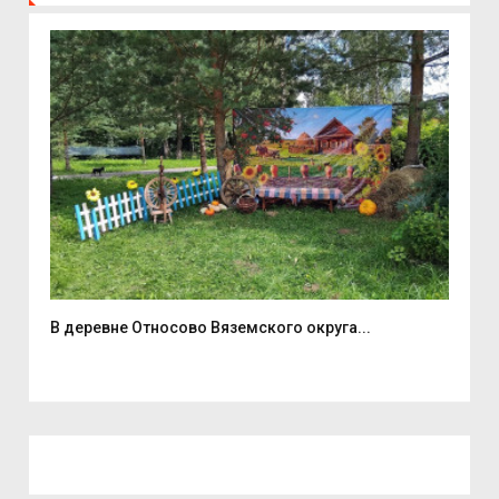
В деревне Относово Вяземского округа...
В С