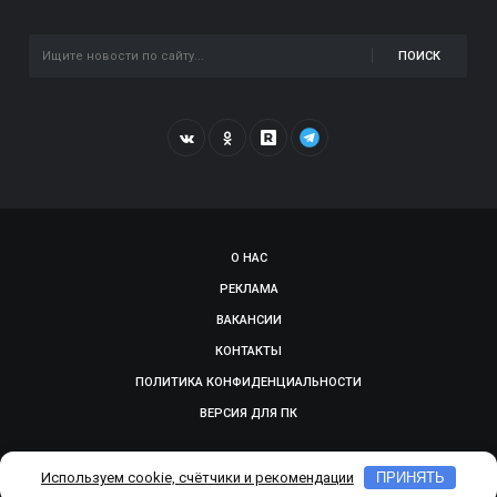
ПОИСК
О НАС
РЕКЛАМА
ВАКАНСИИ
КОНТАКТЫ
ПОЛИТИКА КОНФИДЕНЦИАЛЬНОСТИ
ВЕРСИЯ ДЛЯ ПК
© 2009-2026, SMOLGAZETA.RU. СДЕЛАНО В
ADEPTUM
Используем cookie, счётчики и рекомендации
ПРИНЯТЬ