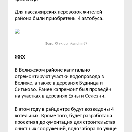
Для пассажирских перевозок жителей
района были приобретены 4 автобуса.
Фото: © vk.com/anohin67
ЖКХ
В
Велижском районе капитально
отремонтируют участки водопровода в
Велиже, а также в деревнях
Будница
и
Ситьково.
Ранее капремонт был проведён
на участках в деревнях Ехны и Селезни.
В этом году в райцентре будут возведены 4
котельных.
Кроме того, будет р
азработа
на
проектн
ая
документаци
я
для строительства
очистных сооружений, водозабора по ул
ице