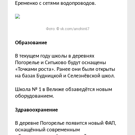
Еременко с сетями водопроводов.
Фото: © vk.com/anohin67
Образование
В
текущем году школы в деревнях
Погорелье и Ситьково
будут оснащены
«Точками роста». Ранее они были открыты
на базах
Будницкой и Селезнёвской школ.
Ш
кола № 1 в Велиже обзаведётся новым
оборудованием.
З
дравоохранение
В
деревне Погорелье появится новый ФАП,
оснащённый современным