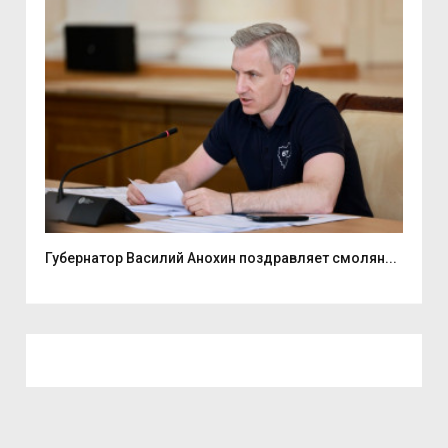
ь...
Губернатор Василий Анохин поздравляет смолян...
Ули