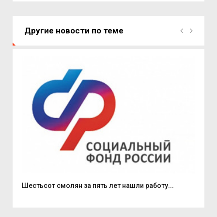
Другие новости по теме
.
Шестьсот смолян за пять лет нашли работу...
В б