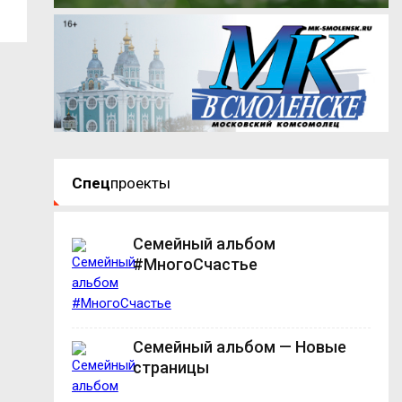
Спец
проекты
Семейный альбом
#МногоСчастье
Семейный альбом — Новые
страницы