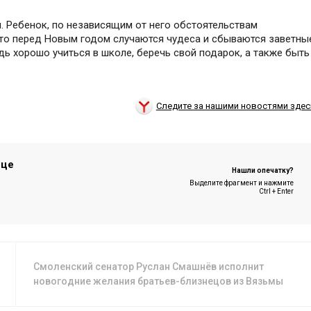
 Ребенок, по независящим от него обстоятельствам
что перед Новым годом случаются чудеса и сбываются заветны
ь хорошо учиться в школе, беречь свой подарок, а также быть
Следите за нашими новостями здес
ице
Нашли опечатку?
Выделите фрагмент и нажмите
Ctrl + Enter
Смоленский сенатор Руслан Смашнёв исполнит
новогодние желания братьев-близнецов из Вязьмы