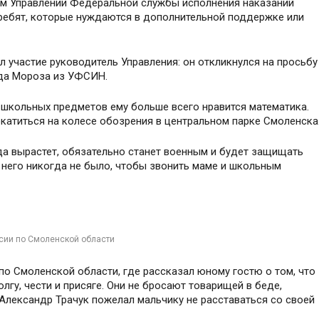
ом Управлении Федеральной службы исполнения наказаний
 ребят, которые нуждаются в дополнительной поддержке или
 участие руководитель Управления: он откликнулся на просьбу
еда Мороза из УФСИН.
из школьных предметов ему больше всего нравится математика.
окатиться на колесе обозрения в центральном парке Смоленска
гда вырастет, обязательно станет военным и будет защищать
у него никогда не было, чтобы звонить маме и школьным
сии по Смоленской области
о Смоленской области, где рассказал юному гостю о том, что
гу, чести и присяге. Они не бросают товарищей в беде,
Александр Трачук пожелал мальчику не расставаться со своей