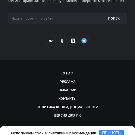
комментариях читателей. Ресурс может содержать материалы 16+.
ПОИСК
О НАС
РЕКЛАМА
ВАКАНСИИ
КОНТАКТЫ
ПОЛИТИКА КОНФИДЕНЦИАЛЬНОСТИ
ВЕРСИЯ ДЛЯ ПК
© 2009-2026, SMOLGAZETA.RU. СДЕЛАНО В
ADEPTUM
Используем cookie, счётчики и рекомендации
ПРИНЯТЬ