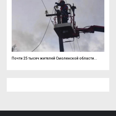
..
Почти 25 тысяч жителей Смоленской области...
В С