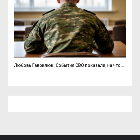
Любовь Гаврилюк: События СВО показали, на что...
В С