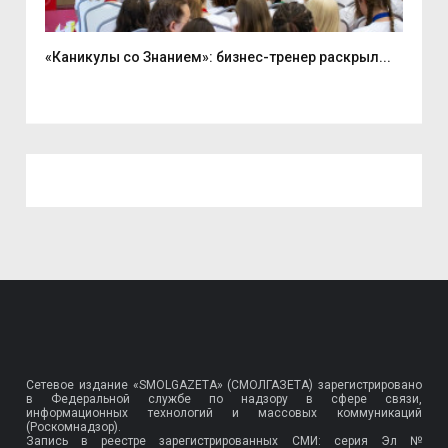
«Каникулы со Знанием»: бизнес-тренер раскрыл...
Вас
Сетевое издание «SMOLGAZETA» (СМОЛГАЗЕТА) зарегистрировано
в Федеральной службе по надзору в сфере связи,
информационных технологий и массовых коммуникаций
(Роскомнадзор).
Запись в реестре зарегистрированных СМИ: серия Эл №