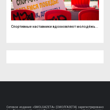
...
Спортивные наставники вдохновляют молодёжь...
8 а
Сетевое издание «SMOLGAZETA» (СМОЛГАЗЕТА) зарегистрировано