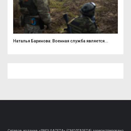
...
Наталья Баринова: Военная служба является...
9 а
Сетевое издание «SMOLGAZETA» (СМОЛГАЗЕТА) зарегистрировано