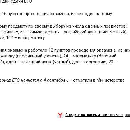
 дни сдачи ЕГЭ.
16 пунктов проведения экзамена, из них один на дому.
ому предмету по своему выбору из числа сданных предметов:
– физику, 53 – химию, девять – английский язык (письменный),
е, 107 – информатику.
ния экзамена работало 12 пунктов проведения экзамена, из ни
матику (профильный уровень), 24 – математику (базовый
й), один – немецкий язык (устный), два – географию, 20 –
риод ЕГЭ начнется с 4 сентября»,
– отметили в Министерстве
Следите за нашими новостями здес