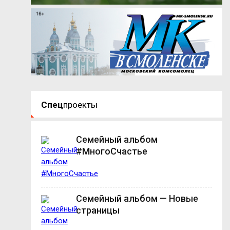
Спец
проекты
Семейный альбом
#МногоСчастье
Семейный альбом — Новые
страницы