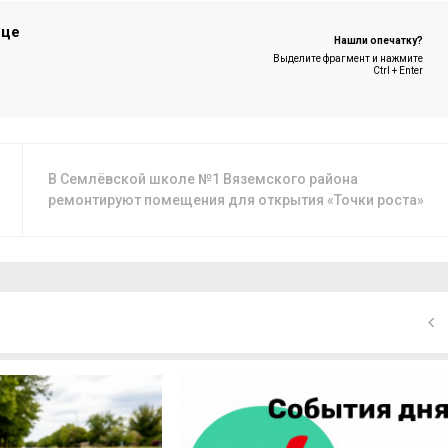
ице
Нашли опечатку?
Выделите фрагмент и нажмите
Ctrl + Enter
В Семлëвской школе №1 Вяземского района
ремонтируют помещения для открытия «Точки роста»