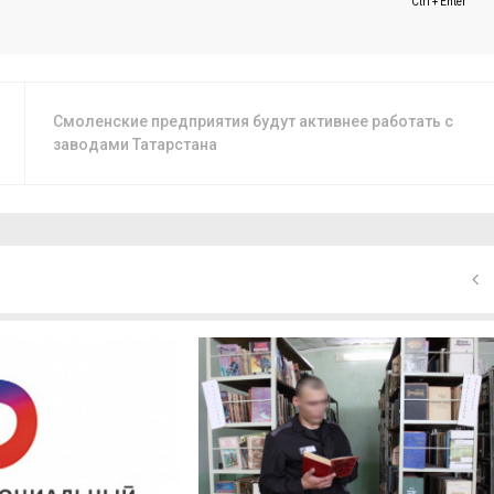
Ctrl + Enter
Смоленские предприятия будут активнее работать с
заводами Татарстана