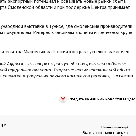
ть экспортный потенциал и осваивать новые рынки сбыта.
рта Смоленской области и при поддержке Центра принимает
народной выставке в Тунисе, где смоленские производители
 покупателем. Интерес к овсяным хлопьям и гречневой крупе
ительства Минсельхоза России контракт успешно заключён.
ой Африки, что говорит о растущей конкурентоспособности
ной поддержки экспорта. Открытие новых направлений сбыта –
ое развитие агропромышленного комплекса региона»,
– отметил
Следите за нашими новостями здес
ице
Нашли опечатку?
Выделите фрагмент и нажмите