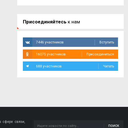
Присоединяйтесь
к нам
7446 участников
Вступить
16075 участников
Присоединиться
688 участников
Читать
 сфере связи,
ПОИСК