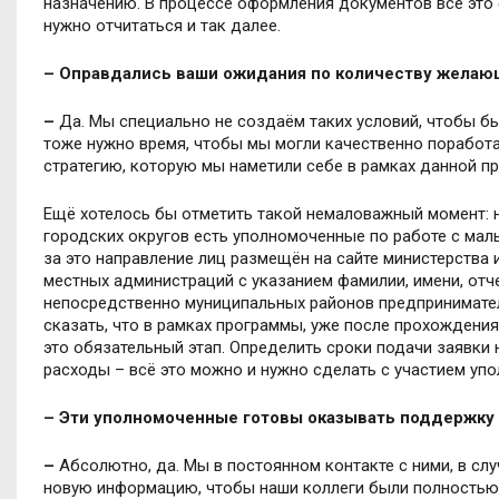
назначению. В процессе оформления документов всё это фи
нужно отчитаться и так далее.
– Оправдались ваши ожидания по количеству желаю
–
Да. Мы специально не создаём таких условий, чтобы б
тоже нужно время, чтобы мы могли качественно поработа
стратегию, которую мы наметили себе в рамках данной п
Ещё хотелось бы отметить такой немаловажный момент: 
городских округов есть уполномоченные по работе с ма
за это направление лиц размещён на сайте министерства 
местных администраций с указанием фамилии, имени, отче
непосредственно муниципальных районов предпринимател
сказать, что в рамках программы, уже после прохождени
это обязательный этап. Определить сроки подачи заявки 
расходы – всё это можно и нужно сделать с участием уп
– Эти уполномоченные готовы оказывать поддержку 
–
Абсолютно, да. Мы в постоянном контакте с ними, в с
новую информацию, чтобы наши коллеги были полностью 