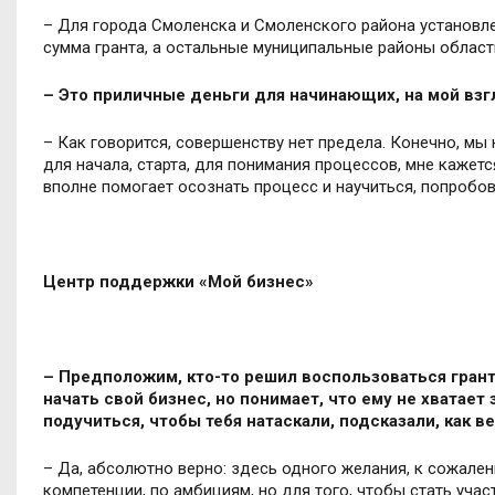
– Для города Смоленска и Смоленского района установле
сумма гранта, а остальные муниципальные районы област
– Это приличные деньги для начинающих, на мой взгл
– Как говорится, совершенству нет предела. Конечно, мы
для начала, старта, для понимания процессов, мне кажет
вполне помогает осознать процесс и научиться, попробо
Центр поддержки «Мой бизнес»
– Предположим, кто-то решил воспользоваться гран
начать свой бизнес, но понимает, что ему не хватает
подучиться, чтобы тебя натаскали, подсказали, как в
– Да, абсолютно верно: здесь одного желания, к сожален
компетенции, по амбициям, но для того, чтобы стать уча