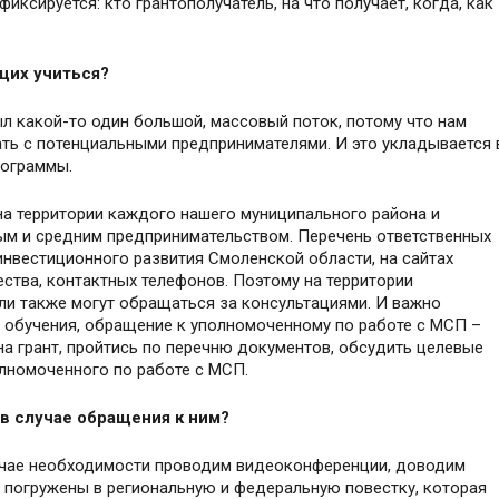
ксируется: кто грантополучатель, на что получает, когда, как
щих учиться?
ыл какой-то один большой, массовый поток, потому что нам
ть с потенциальными предпринимателями. И это укладывается 
рограммы.
на территории каждого нашего муниципального района и
лым и средним предпринимательством. Перечень ответственных
инвестиционного развития Смоленской области, на сайтах
ства, контактных телефонов. Поэтому на территории
и также могут обращаться за консультациями. И важно
я обучения, обращение к уполномоченному по работе с МСП –
на грант, пройтись по перечню документов, обсудить целевые
олномоченного по работе с МСП.
в случае обращения к ним?
лучае необходимости проводим видеоконференции, доводим
погружены в региональную и федеральную повестку, которая