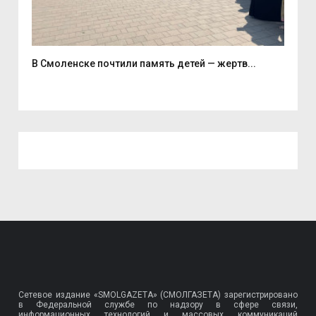
В Смоленске почтили память детей — жертв...
Поч
Сетевое издание «SMOLGAZETA» (СМОЛГАЗЕТА) зарегистрировано
в Федеральной службе по надзору в сфере связи,
информационных технологий и массовых коммуникаций