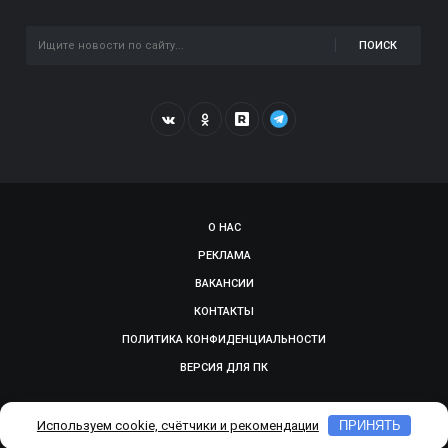
ПОИСК
О НАС
РЕКЛАМА
ВАКАНСИИ
КОНТАКТЫ
ПОЛИТИКА КОНФИДЕНЦИАЛЬНОСТИ
ВЕРСИЯ ДЛЯ ПК
© 2009-2026, SMOLGAZETA.RU. СДЕЛАНО В
ADEPTUM
Используем cookie, счётчики и рекомендации
ПРИНЯТЬ