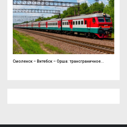
..
Смоленск – Витебск – Орша: трансграничное...
Шес