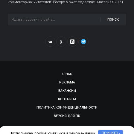
комментариях читателей. Ресурс может содержать материалы 16+.
ПОИСК
О НАС
РЕКЛАМА
ВАКАНСИИ
КОНТАКТЫ
ПОЛИТИКА КОНФИДЕНЦИАЛЬНОСТИ
ВЕРСИЯ ДЛЯ ПК
© 2009-2026, SMOLGAZETA.RU. СДЕЛАНО В
ADEPTUM
Используем cookie, счётчики и рекомендации
ПРИНЯТЬ