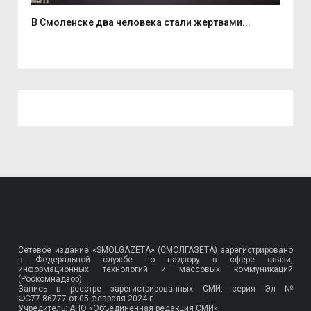
В Смоленске два человека стали жертвами...
6 а
Сетевое издание «SMOLGAZETA» (СМОЛГАЗЕТА) зарегистрировано
в Федеральной службе по надзору в сфере связи,
информационных технологий и массовых коммуникаций
(Роскомнадзор).
Запись в реестре зарегистрированных СМИ: серия Эл №
ФС77-86777
от 05 февраля 2024 г.
Учредитель: АНО «Объединенная редакция СМИ».