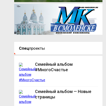
Спец
проекты
Семейный альбом
#МногоСчастье
Семейный альбом — Новые
страницы