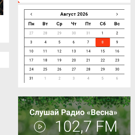
Август 2026
Смоленский айтишник добился
На железнодоро
Пн
Вт
Ср
Чт
Пт
Сб
Вс
доплаты за...
Ярцеве...
27
28
29
30
31
1
2
3
4
5
6
7
8
9
10
11
12
13
14
15
16
17
18
19
20
21
22
23
24
25
26
27
28
29
30
31
1
2
3
4
5
6