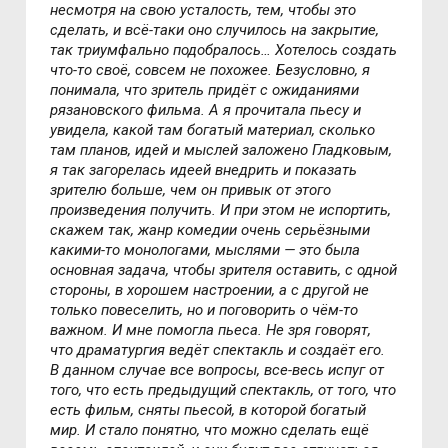
несмотря на свою усталость, тем, чтобы это
сделать, и всё-таки оно случилось на закрытие,
так триумфально подобралось… Хотелось создать
что-то своё, совсем не похожее. Безусловно, я
понимала, что зритель придёт с ожиданиями
рязановского фильма. А я прочитала пьесу и
увидела, какой там богатый материал, сколько
там планов, идей и мыслей заложено Гладковым,
я так загорелась идеей внедрить и показать
зрителю больше, чем он привык от этого
произведения получить. И при этом не испортить,
скажем так, жанр комедии очень серьёзными
какими-то монологами, мыслями — это была
основная задача, чтобы зрителя оставить, с одной
стороны, в хорошем настроении, а с другой не
только повеселить, но и поговорить о чём-то
важном. И мне помогла пьеса. Не зря говорят,
что драматургия ведёт спектакль и создаёт его.
В данном случае все вопросы, все-весь испуг от
того, что есть предыдущий спектакль, от того, что
есть фильм, сняты пьесой, в которой богатый
мир. И стало понятно, что можно сделать ещё