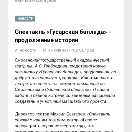
Фото: © Алексей Курцев
НОВОСТИ
Спектакль «Гусарская баллада» -
продолжение истории
НОВОСТИ
8 ИЮЛЯ 2026 ГОДА В 12:30
Смоленский государственный академический
театр им. А.С. Грибоедова представил новую
постановк
у «Гусарская баллада», продолжающую
добрую театральную традицию. Как отмечают в
театре, это спектакль-символ, связанный со
Смоленском и Смоленской областью. О своей
работе и первой встрече со зрителем рассказали
создатели и участники масштабного проекта.
Директор театра Михаил Бехтерев:
«Спектакль
связан с нашим театром, который после
эвакуации, в сорок четвёртом году, что
символично, в здании филармонии, открыл свой