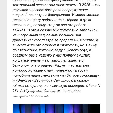
театральный сезон этим спектаклем. В 2026 – мы
пригласили известного режиссёра, а также
сводный оркестр из филармонии. И максимально
вложились в эту работу и по-актёрски, и цеха
вложились, потому что для нас эта работа
важная. В этом сезоне мы полностью заполнили
наш огромный зал, самый большой зал
драматического театра за пределами Москвы. И
в Смоленске это огромная сложность, но я вижу
по статистике, которую веду с Нового года, в
среднем раз в неделю у нас полный аншлаг,
когда зрительный зал заполнен вместе с
балконом, и это радует. Радует, что зрители,
критики, которые к нам приезжают и гости
полюбили наши спектакли - и «Остров сокровищ»,
и «Электру» Василиуса Самуркоса, и сказку
«Зимы не будет», и английскую комедию «Люкс N
13». А «Гусарская баллада» - шикарное
завершение сезона».