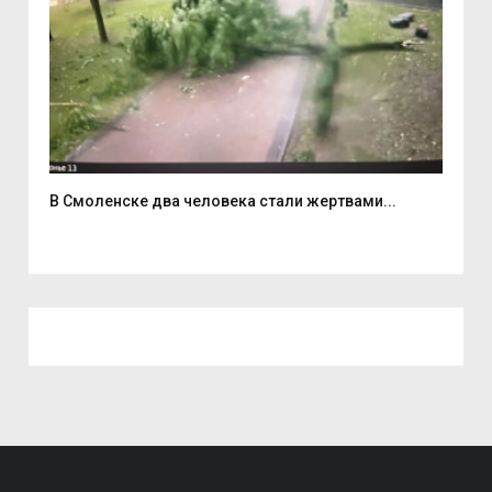
В Смоленске два человека стали жертвами...
6 а