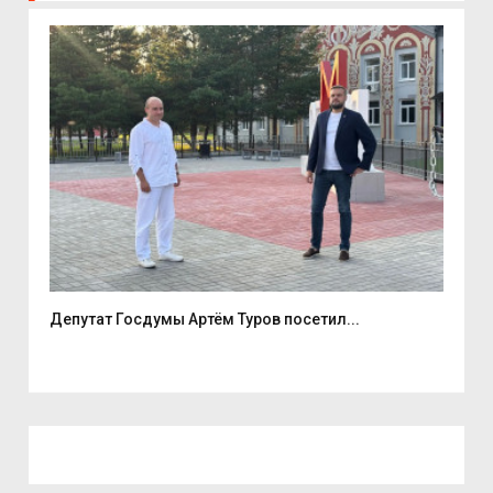
е
Депутат Госдумы Артём Туров посетил...
5 а