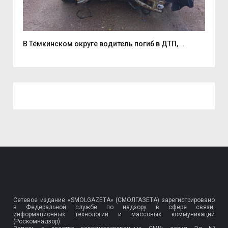
В Тёмкинском округе водитель погиб в ДТП,...
Смо
Сетевое издание «SMOLGAZETA» (СМОЛГАЗЕТА) зарегистрировано
в Федеральной службе по надзору в сфере связи,
информационных технологий и массовых коммуникаций
(Роскомнадзор).