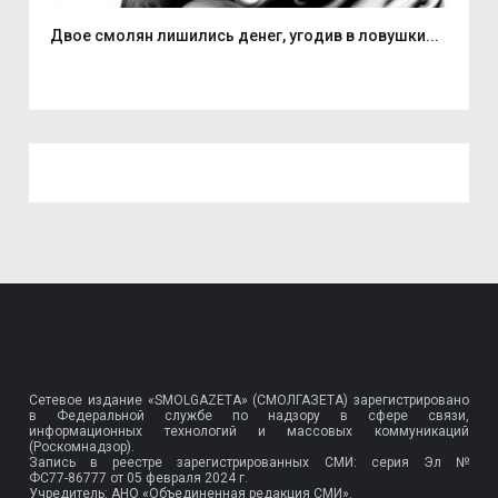
Двое смолян лишились денег, угодив в ловушки...
Але
Сетевое издание «SMOLGAZETA» (СМОЛГАЗЕТА) зарегистрировано
в Федеральной службе по надзору в сфере связи,
информационных технологий и массовых коммуникаций
(Роскомнадзор).
Запись в реестре зарегистрированных СМИ: серия Эл №
ФС77-86777
от 05 февраля 2024 г.
Учредитель: АНО «Объединенная редакция СМИ».